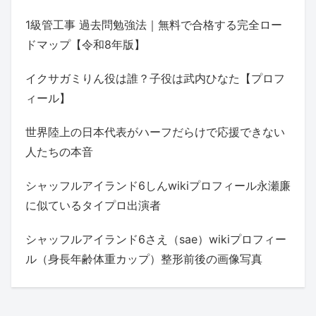
1級管工事 過去問勉強法｜無料で合格する完全ロー
ドマップ【令和8年版】
イクサガミりん役は誰？子役は武内ひなた【プロフ
ィール】
世界陸上の日本代表がハーフだらけで応援できない
人たちの本音
シャッフルアイランド6しんwikiプロフィール永瀬廉
に似ているタイプロ出演者
シャッフルアイランド6さえ（sae）wikiプロフィー
ル（身長年齢体重カップ）整形前後の画像写真