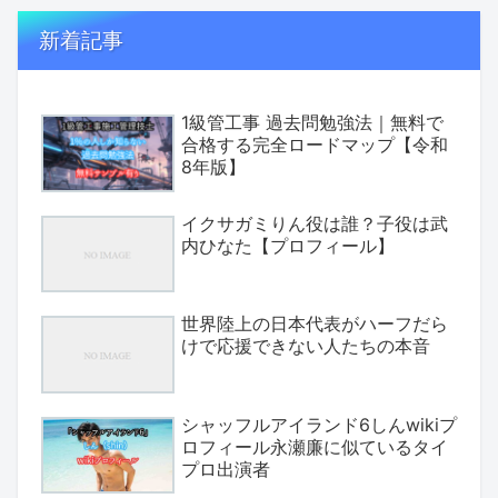
新着記事
1級管工事 過去問勉強法｜無料で
合格する完全ロードマップ【令和
8年版】
イクサガミりん役は誰？子役は武
内ひなた【プロフィール】
世界陸上の日本代表がハーフだら
けで応援できない人たちの本音
シャッフルアイランド6しんwikiプ
ロフィール永瀬廉に似ているタイ
プロ出演者