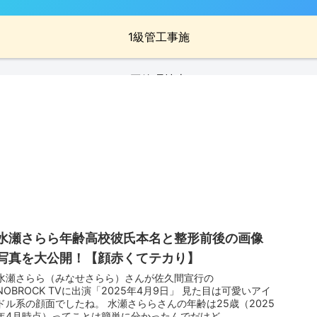
1級管工事施
工管理技士
水瀬さらら年齢高校彼氏本名と整形前後の画像
写真を大公開！【顔赤くてテカり】
水瀬さらら（みなせさらら）さんが佐久間宣行の
NOBROCK TVに出演「2025年4月9日」 見た目は可愛いアイ
ドル系の顔面でしたね。 水瀬さららさんの年齢は25歳（2025
年4月時点）ってことは簡単に分かったんでだけど、...