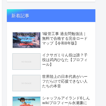
新着記事
1級管工事 過去問勉強法｜
無料で合格する完全ロード
マップ【令和8年版】
イクサガミりん役は誰？子
役は武内ひなた【プロフィ
ール】
世界陸上の日本代表がハー
フだらけで応援できない人
たちの本音
シャッフルアイランド6しん
wikiプロフィール永瀬廉に