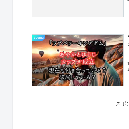
abema
スポ