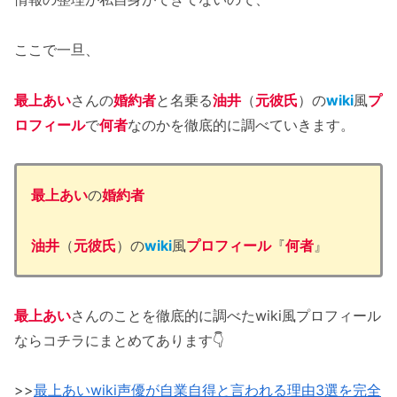
ここで一旦、
最上あい
さんの
婚約者
と名乗る
油井
（
元彼氏
）の
wiki
風
プ
ロフィール
で
何者
なのかを徹底的に調べていきます。
最上あい
の
婚約者
油井
（
元彼氏
）の
wiki
風
プロフィール
『
何者
』
最上あい
さんのことを徹底的に調べたwiki風プロフィール
ならコチラにまとめてあります👇
>>
最上あいwiki声優が自業自得と言われる理由3選を完全