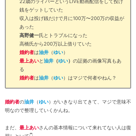
22歳のライバーというLIVE動画配信をして投げ
銭をゲットしていた
収入は投げ銭だけで月に100万〜200万の収益が
あった
高野健一
氏とトラブルになった
高橋氏から200万以上借りていた
婚約者
は
油井
（
ゆい
）
最上あい
と
油井
（
ゆい
）
の証拠の画像写真もあ
る
婚約者
は
油井
（
ゆい
）はマジで何者やねん？
婚約者
の
油井
（
ゆい
）がいきなり出てきて、マジで意味不
明なので整理していくかんね。
まだ、
最上あい
さんの基本情報について来れてない人は復