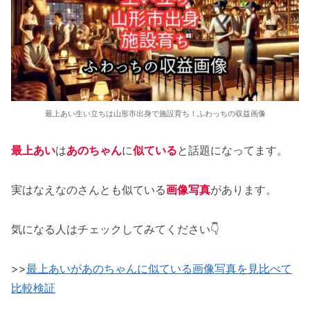
最上あい生い立ちは山形市出身で施設育ち！ふわっちの収益画像
最上あい
は
あのちゃん
に
似ている
と話題になってます。
実はなえなのさんとも似ている
画像写真
があります。
気になる人はチェックしてみてください👇
>>
最上あいがあのちゃんに似ている画像写真を見比べて
比較検証