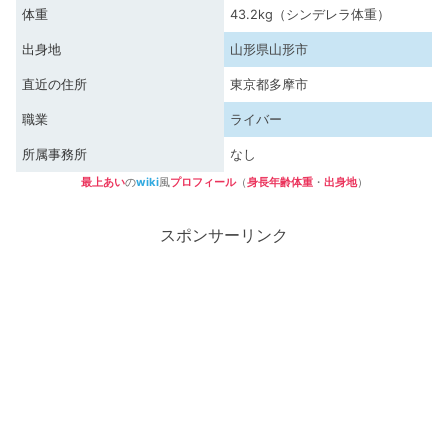
体重
43.2kg（シンデレラ体重）
出身地
山形県山形市
直近の住所
東京都多摩市
職業
ライバー
所属事務所
なし
最上あい
の
wiki
風
プロフィール
（
身長年齢体重
・
出身地
）
スポンサーリンク