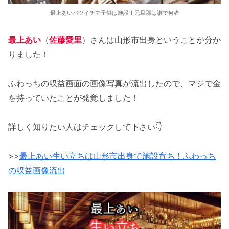
最上あいバツイチで子供は施設！元旦那は誰で何者
最上あい
（
佐藤愛
里
）さんは山形市出身ということが分か
りました！
ふわっちの収益画面の画像写真が流出したので、マジで金
を持っていたことが発覚しました！
詳しく知りたい人はチェックして下さい👇
>>
最上あい生い立ちは山形市出身で施設育ち！ふわっち
の収益画像流出