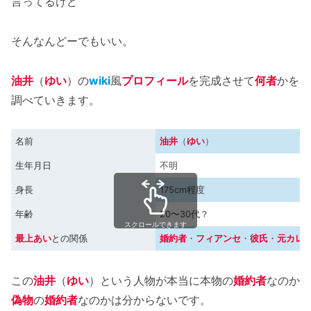
言ってるけど
そんなんどーでもいい。
油井
（
ゆい
）の
wiki
風
プロフィール
を完成させて
何者
かを
調べていきます。
名前
油井
（
ゆい
）
生年月日
不明
身長
175cm程度
年齢
20〜30代？
スクロールできます
最上あい
との関係
婚約者
・
フィアンセ
・
彼氏
・
元カレ
この
油井
（
ゆい
）という人物が本当に本物の
婚約者
なのか
偽物
の
婚約者
なのかは分からないです。