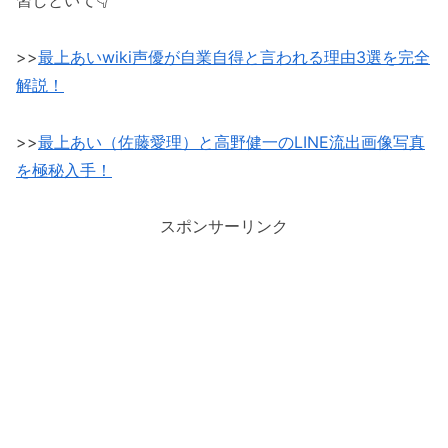
習しといて👇
>>
最上あいwiki声優が自業自得と言われる理由3選を完全
解説！
>>
最上あい（佐藤愛理）と高野健一のLINE流出画像写真
を極秘入手！
スポンサーリンク