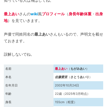
知っている人は飛ばしてね。
最上あい
さんの
wiki
風
プロフィール
（
身長年齢体重
・
出身
地
）を見ていきます。
声優で同姓同名の
最上あい
さんもいるので、声明文を載せ
ておきます。
誤解しないでね。
名前
最上あい
（
もがみあい
）
本名
佐藤愛里
（
さとうあいり
）
生年月日
2002年10月24日
年齢
22歳（2025年3月時点）
身長
155cm（程度）