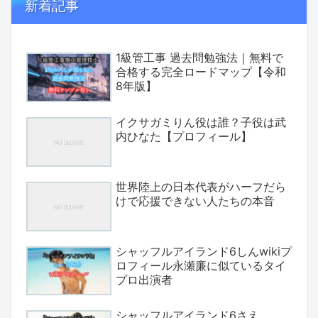
新着記事
1級管工事 過去問勉強法｜無料で
合格する完全ロードマップ【令和
8年版】
イクサガミりん役は誰？子役は武
内ひなた【プロフィール】
世界陸上の日本代表がハーフだら
けで応援できない人たちの本音
シャッフルアイランド6しんwikiプ
ロフィール永瀬廉に似ているタイ
プロ出演者
シャッフルアイランド6さえ