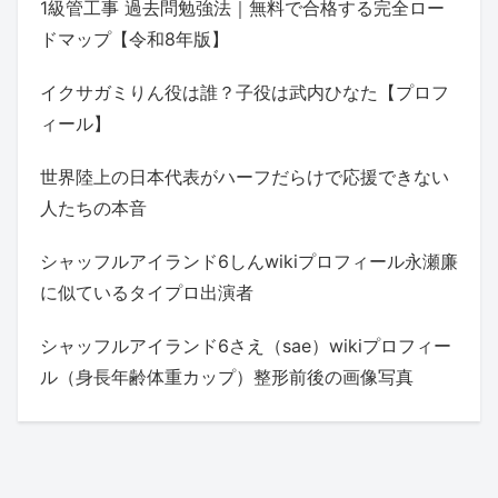
1級管工事 過去問勉強法｜無料で合格する完全ロー
ドマップ【令和8年版】
イクサガミりん役は誰？子役は武内ひなた【プロフ
ィール】
世界陸上の日本代表がハーフだらけで応援できない
人たちの本音
シャッフルアイランド6しんwikiプロフィール永瀬廉
に似ているタイプロ出演者
シャッフルアイランド6さえ（sae）wikiプロフィー
ル（身長年齢体重カップ）整形前後の画像写真