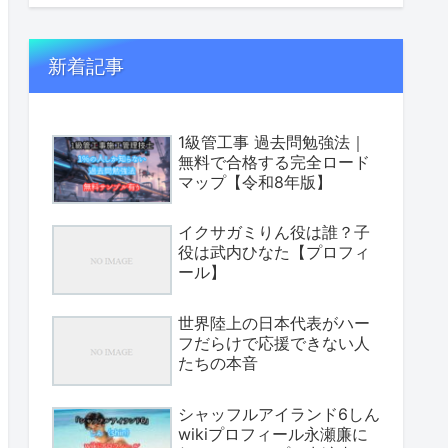
新着記事
1級管工事 過去問勉強法｜
無料で合格する完全ロード
マップ【令和8年版】
イクサガミりん役は誰？子
役は武内ひなた【プロフィ
ール】
世界陸上の日本代表がハー
フだらけで応援できない人
たちの本音
シャッフルアイランド6しん
wikiプロフィール永瀬廉に