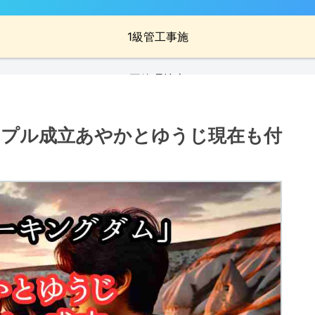
1級管工事施
工管理技士
プル成立あやかとゆうじ現在も付