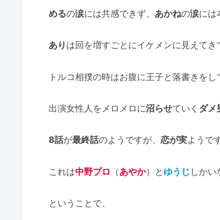
める
の
涙
には共感できず、
あかね
の
涙
には
あり
は回を増すごとにイケメンに見えてき
トルコ相撲の時はお腹に王子と落書きをし
出演女性人をメロメロに
沼らせ
ていく
ダメ
8話
が
最終話
のようですが、
恋が実
ようで
これは
中野プロ
（
あやか
）と
ゆうじ
しかい
ということで、